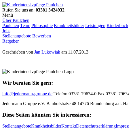
Rufen Sie uns an:
03381 3424932
Menü
Über Paulchen
Paulchen
Team
Philosophie
Krankheitsbilder
Leistungen
Kinderbuch
Jobs
Stellenangebote
Bewerben
Ratgeber
Geschrieben von
Jan Lukowiak
am 11.07.2013
Wir beraten Sie gern:
info@jedermann-gruppe.de
Telefon 03381 79634-0
Fax 03381 7963
Jedermann Gruppe e.V.
Bauhofstraße 48
14776 Brandenburg a.d. Ha
Diese Seiten könnten Sie interessieren:
Stellenangebote
Krankheitsbilder
Kontakt
Datenschutzerklärung
Impres